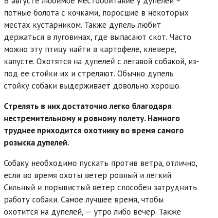
В августе любимое местообитание у дупелей –
потные болота с кочками, поросшие в некоторых
местах кустарником. Также дупель любит
держаться в луговинах, где выпасают скот. Часто
можно эту птицу найти в картофеле, клевере,
капусте. Охотятся на дупелей с легавой собакой, из-
под ее стойки их и стреляют. Обычно дупель
стойку собаки выдерживает довольно хорошо.
Стрелять в них достаточно легко благодаря
нестремительному и ровному полету. Намного
труднее приходится охотнику во время самого
розыска дупелей.
Собаку необходимо пускать против ветра, отлично,
если во время охоты ветер ровный и легкий.
Сильный и порывистый ветер способен затруднить
работу собаки. Самое лучшее время, чтобы
охотится на дупелей, — утро либо вечер. Также