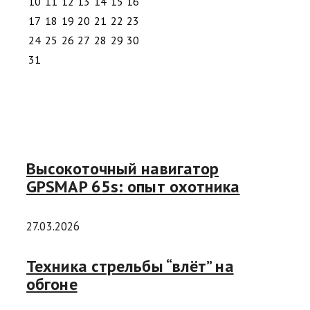
10
11
12
13
14
15
16
17
18
19
20
21
22
23
24
25
26
27
28
29
30
31
Высокоточный навигатор
GPSMAP 65s: опыт охотника
27.03.2026
Техника стрельбы “влёт” на
обгоне