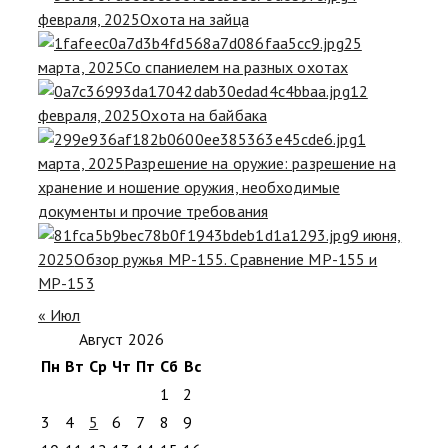
февраля, 2025
Охота на зайца
25
марта, 2025
Со спаниелем на разных охотах
12
февраля, 2025
Охота на байбака
1
марта, 2025
Разрешение на оружие: разрешение на
хранение и ношение оружия, необходимые
документы и прочие требования
9 июня,
2025
Обзор ружья МР-155. Сравнение МР-155 и
МР-153
« Июл
Август 2026
Пн
Вт
Ср
Чт
Пт
Сб
Вс
1
2
3
4
5
6
7
8
9